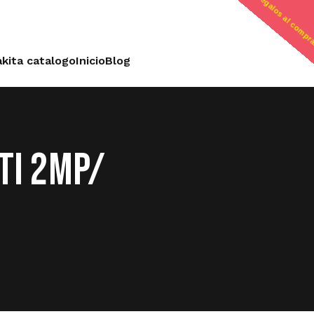
regalos al compr
kita catalogo
Inicio
Blog
TI 2MP/