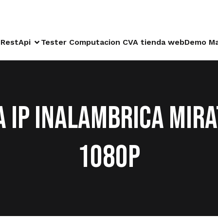
RestApi
Tester Computacion CVA tienda web
Demo Ma
 IP INALAMBRICA MIRA
1080P