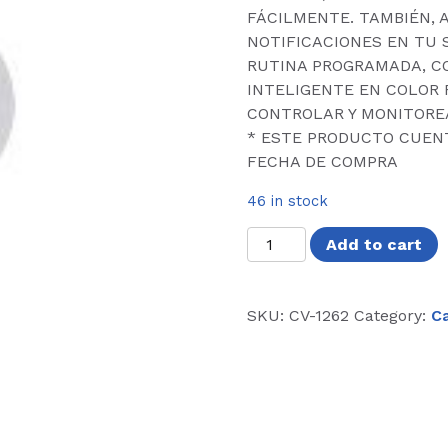
FÁCILMENTE. TAMBIÉN, 
NOTIFICACIONES EN TU
RUTINA PROGRAMADA, C
INTELIGENTE EN COLOR R
CONTROLAR Y MONITORE
* ESTE PRODUCTO CUENT
FECHA DE COMPRA
46 in stock
CAMARA
Add to cart
IP
INALAMBRICA
MIRATI
SKU:
CV-1262
Category:
C
2MP/
1080P
quantity