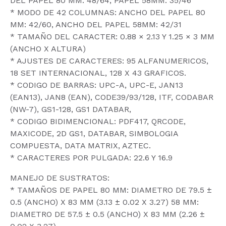
DEL PAPEL 80 MM: 48/64, PAPEL 58MM: 35/46
* MODO DE 42 COLUMNAS: ANCHO DEL PAPEL 80
MM: 42/60, ANCHO DEL PAPEL 58MM: 42/31
* TAMAÑO DEL CARACTER: 0.88 × 2.13 Y 1.25 × 3 MM
(ANCHO X ALTURA)
* AJUSTES DE CARACTERES: 95 ALFANUMERICOS,
18 SET INTERNACIONAL, 128 X 43 GRAFICOS.
* CODIGO DE BARRAS: UPC-A, UPC-E, JAN13
(EAN13), JAN8 (EAN), CODE39/93/128, ITF, CODABAR
(NW-7), GS1-128, GS1 DATABAR,
* CODIGO BIDIMENCIONAL: PDF417, QRCODE,
MAXICODE, 2D GS1, DATABAR, SIMBOLOGIA
COMPUESTA, DATA MATRIX, AZTEC.
* CARACTERES POR PULGADA: 22.6 Y 16.9
MANEJO DE SUSTRATOS:
* TAMAÑOS DE PAPEL 80 MM: DIAMETRO DE 79.5 ±
0.5 (ANCHO) X 83 MM (3.13 ± 0.02 X 3.27) 58 MM:
DIAMETRO DE 57.5 ± 0.5 (ANCHO) X 83 MM (2.26 ±