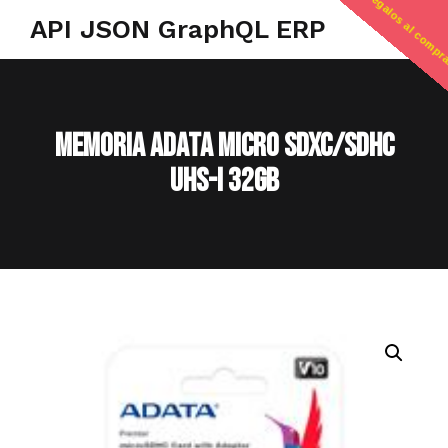
regalos al compr
API JSON GraphQL ERP
MEMORIA ADATA MICRO SDXC/SDHC
UHS-I 32GB