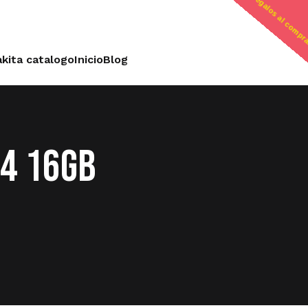
regalos al compr
kita catalogo
Inicio
Blog
4 16GB