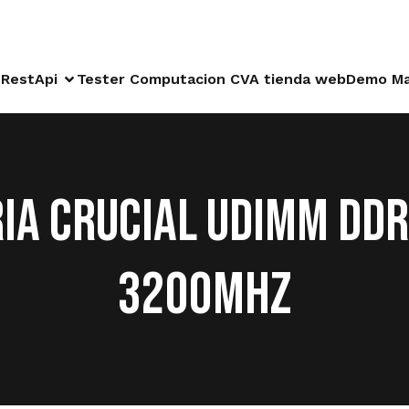
RestApi
Tester Computacion CVA tienda web
Demo Ma
IA CRUCIAL UDIMM DDR
3200MHZ