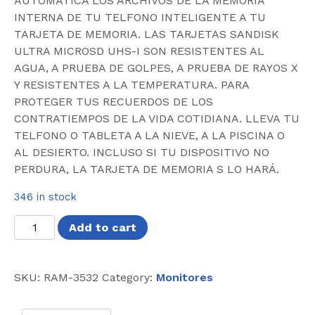
AUTOMÁTICA LOS ARCHIVOS DE LA MEMORIA
INTERNA DE TU TELFONO INTELIGENTE A TU
TARJETA DE MEMORIA. LAS TARJETAS SANDISK
ULTRA MICROSD UHS-I SON RESISTENTES AL
AGUA, A PRUEBA DE GOLPES, A PRUEBA DE RAYOS X
Y RESISTENTES A LA TEMPERATURA. PARA
PROTEGER TUS RECUERDOS DE LOS
CONTRATIEMPOS DE LA VIDA COTIDIANA. LLEVA TU
TELFONO O TABLETA A LA NIEVE, A LA PISCINA O
AL DESIERTO. INCLUSO SI TU DISPOSITIVO NO
PERDURA, LA TARJETA DE MEMORIA S LO HARÁ.
346 in stock
MEMORIA
Add to cart
SANDISK
64GB
MICRO
SKU:
RAM-3532
Category:
Monitores
SDXC
ULTRA