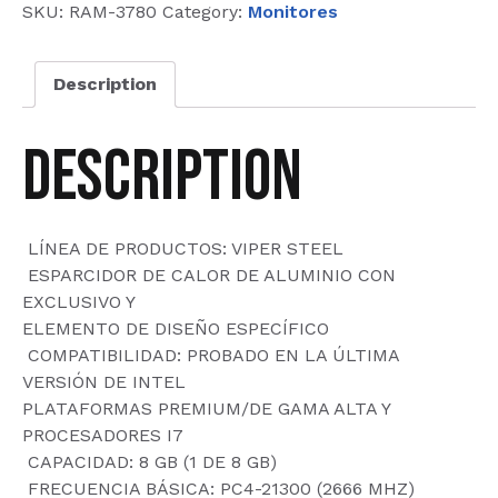
UDIMM
SKU:
RAM-3780
Category:
Monitores
DDR4
8GB
Description
(1X8G
quantity
Description
 LÍNEA DE PRODUCTOS: VIPER STEEL
 ESPARCIDOR DE CALOR DE ALUMINIO CON
EXCLUSIVO Y
ELEMENTO DE DISEÑO ESPECÍFICO
 COMPATIBILIDAD: PROBADO EN LA ÚLTIMA
VERSIÓN DE INTEL
PLATAFORMAS PREMIUM/DE GAMA ALTA Y
PROCESADORES I7
 CAPACIDAD: 8 GB (1 DE 8 GB)
 FRECUENCIA BÁSICA: PC4-21300 (2666 MHZ)