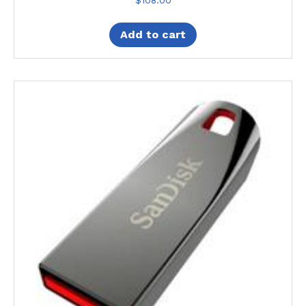
$
108.00
Add to cart