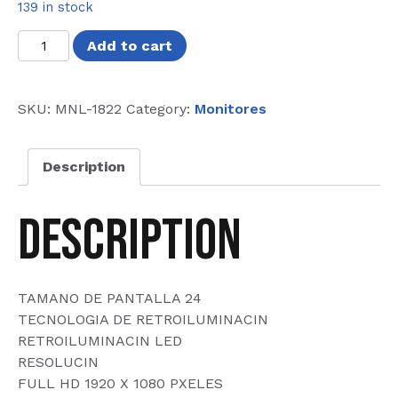
139 in stock
MONITOR
Add to cart
BENQ
24
GL2480
SKU:
MNL-1822
Category:
Monitores
1
MS,
Description
HDMI
1.4
/
Description
quantity
TAMANO DE PANTALLA 24
TECNOLOGIA DE RETROILUMINACIN
RETROILUMINACIN LED
RESOLUCIN
FULL HD 1920 X 1080 PXELES