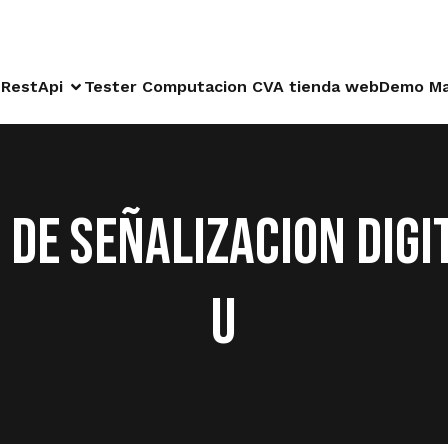
RestApi
Tester Computacion CVA tienda web
Demo Ma
DE SEÑALIZACION DIGI
U