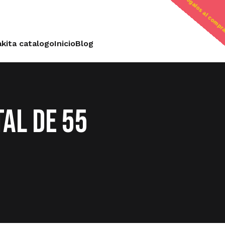
regalos al compr
kita catalogo
Inicio
Blog
TAL DE 55