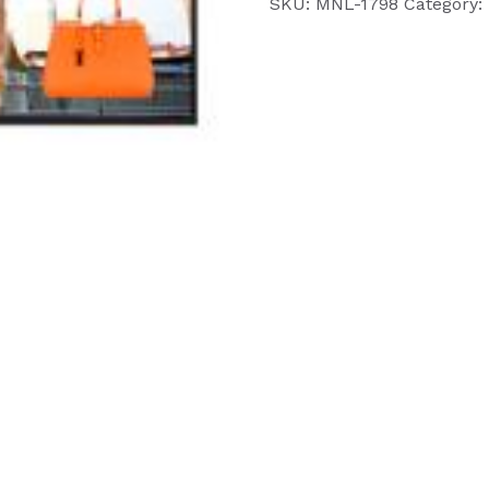
SKU:
MNL-1798
Category:
DE
55
U
quantity