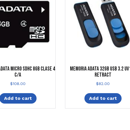
DATA MICRO SDHC 8GB CLASE 4
MEMORIA ADATA 32GB USB 3.2 UV
C/A
RETRACT
$
108.00
$
82.00
Add to cart
Add to cart