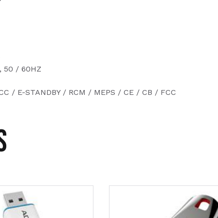
)
 50 / 60HZ
 / E-STANDBY / RCM / MEPS / CE / CB / FCC
s