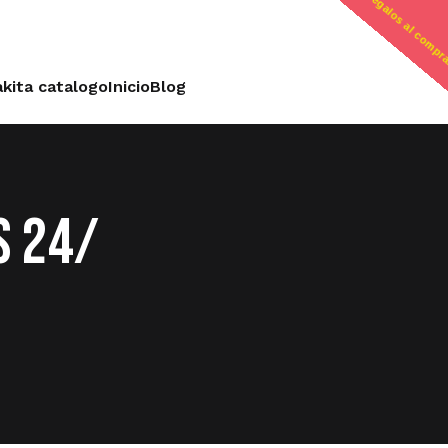
regalos al compr
kita catalogo
Inicio
Blog
S 24/