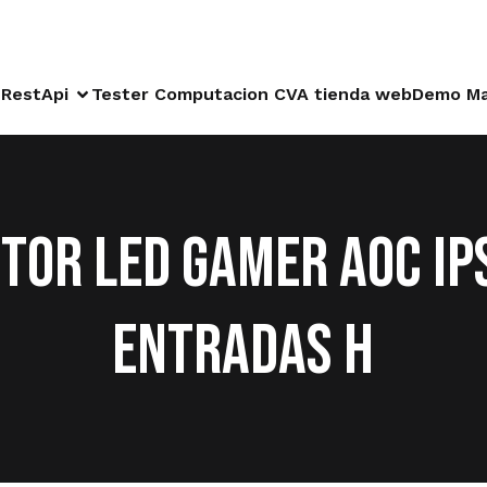
RestApi
Tester Computacion CVA tienda web
Demo Ma
TOR LED GAMER AOC IP
ENTRADAS H