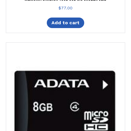
$
77.00
Add to cart