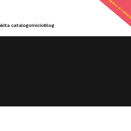
regalos al compr
kita catalogo
Inicio
Blog