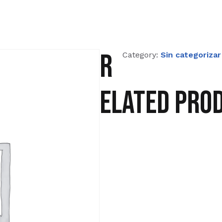
R
Category:
Sin categorizar
elated pro